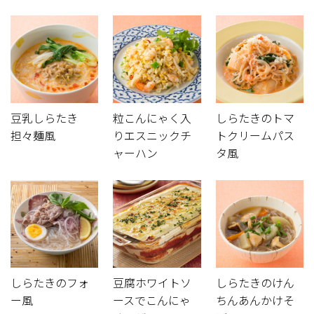
豆乳しらたき
粒こんにゃく入
しらたきのトマ
担々麺風
りエスニックチ
トクリームパス
ャーハン
タ風
しらたきのフォ
豆腐ホワイトソ
しらたきのけん
ー風
ースでこんにゃ
ちんあんかけそ