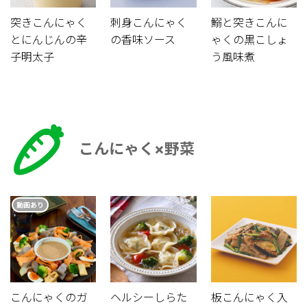
突きこんにゃく
刺身こんにゃく
鰯と突きこんに
とにんじんの辛
の香味ソース
ゃくの黒こしょ
子明太子
う風味煮
こんにゃく×野菜
動画あり
こんにゃくのガ
ヘルシーしらた
板こんにゃく入