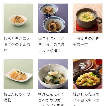
しらたきとエノ
板こんにゃくと
しらたきのかき
キダケの明太風
きくらげのごま
玉スープ
味
しょうが和え
板こんにゃくの
刺身こんにゃく
結びしらたきの
漬物
とわかめのガー
バル風スキレッ