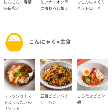
にんじん・春菊
とツナ・オクラ
でこんにゃくミ
の白和え
の梅おろし和え
ネストローネ
こんにゃく×主食
フレッシュトマ
五目ビビンバチ
しらたきビビン
トとしらたきの
ャーハン
麺
リゾット