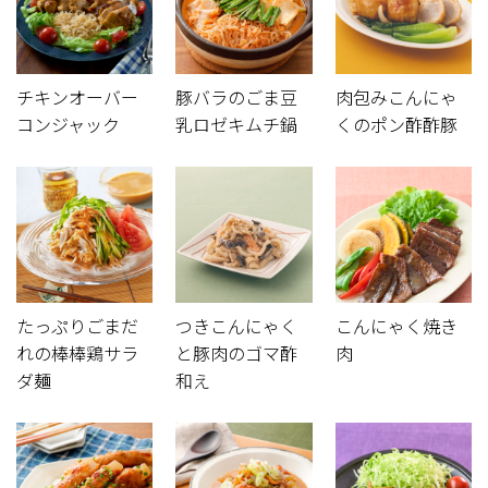
チキンオーバー
豚バラのごま豆
肉包みこんにゃ
コンジャック
乳ロゼキムチ鍋
くのポン酢酢豚
たっぷりごまだ
つきこんにゃく
こんにゃく焼き
れの棒棒鶏サラ
と豚肉のゴマ酢
肉
ダ麺
和え