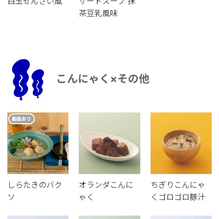
白玉ぜんざい風
ザートスープ 抹
茶豆乳風味
こんにゃく×その他
動画あり
しらたきのバク
オランダこんに
ちぎりこんにゃ
ソ
ゃく
くゴロゴロ豚汁