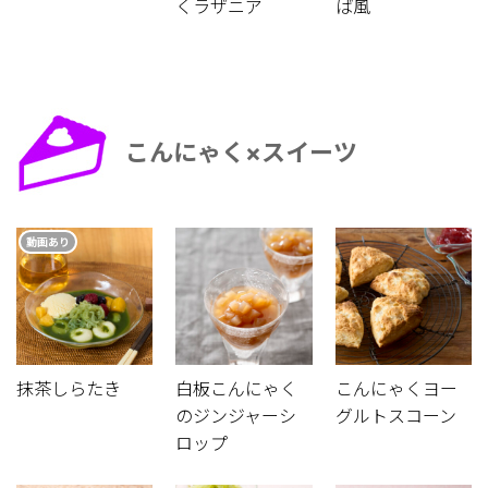
くラザニア
ば風
こんにゃく×スイーツ
動画あり
抹茶しらたき
白板こんにゃく
こんにゃくヨー
のジンジャーシ
グルトスコーン
ロップ