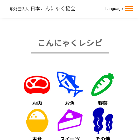
日本こんにゃく協会
Language
一般財団法人
こんにゃくレシピ
お肉
お魚
野菜
主食
スイーツ
その他