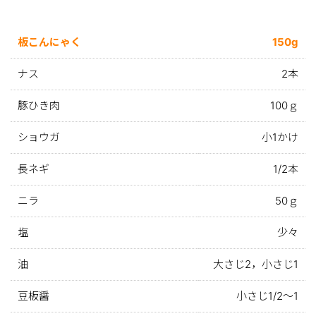
板こんにゃく
150g
ナス
2本
豚ひき肉
100ｇ
ショウガ
小1かけ
長ネギ
1/2本
ニラ
50ｇ
塩
少々
油
大さじ2，小さじ1
豆板醤
小さじ1/2～1