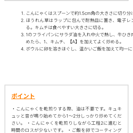
こんにゃくはスプーンで約1.5cm角の大きさに切り
ほうれん草はラップに包んで耐熱皿に置き、電子レン
る。キムチは食べやすい大きさに切る。
1のフライパンにサラダ油を入れ中火で熱し、牛ひき
めたら、1、キムチ、【A】を加えてよく炒める。
ボウルに卵を溶きほぐし、温かいご飯を加えて均一に
ポイント
・こんにゃくを乾煎りする際、油は不要です。キュキ
ュッと音が鳴り始めてから1〜2分しっかり炒めてくだ
さい。 ・こんにゃくを乾煎りしながら工程2に進むと
時間のロスが少ないです。 ・ご飯を卵でコーティング