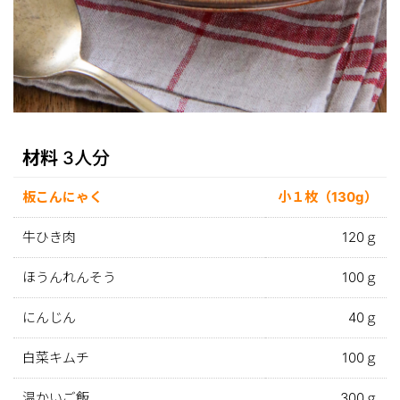
材料
3人分
板こんにゃく
小１枚（130g）
牛ひき肉
120ｇ
ほうんれんそう
100ｇ
にんじん
40ｇ
白菜キムチ
100ｇ
温かいご飯
300ｇ